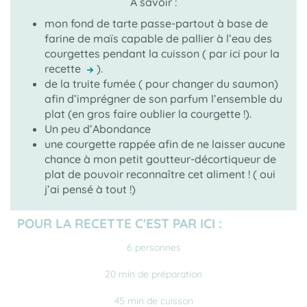
A savoir :
mon fond de tarte passe-partout à base de
farine de maïs capable de pallier à l’eau des
courgettes pendant la cuisson ( par ici pour la
recette
).
→
de la truite fumée ( pour changer du saumon)
afin d’imprégner de son parfum l’ensemble du
plat (en gros faire oublier la courgette !).
Un peu d’Abondance
une courgette rappée afin de ne laisser aucune
chance à mon petit goutteur-décortiqueur de
plat de pouvoir reconnaître cet aliment ! ( oui
j’ai pensé à tout !)
POUR LA RECETTE C'EST PAR ICI :
6 personnes
20 min de préparation
45 min de cuisson